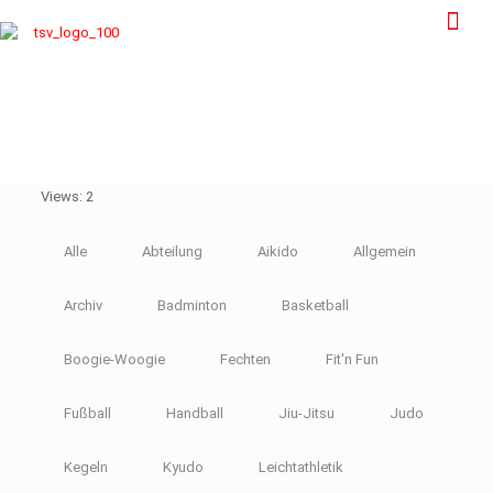
Views: 2
Alle
Abteilung
Aikido
Allgemein
Archiv
Badminton
Basketball
Boogie-Woogie
Fechten
Fit'n Fun
Fußball
Handball
Jiu-Jitsu
Judo
Kegeln
Kyudo
Leichtathletik