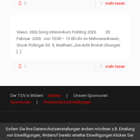
0
mehr lesen
Views: 36Qi Gong Intensivkurs Frühling 2026 28.
Februar 2026 von 10:00 – 13:00 Uhr im Mehrzweckraum,
Stock Pollinger Str. 9, Weilheim „Die Acht Brokat Übungen
[…]
1
mehr lesen
Der TSV in Bildern:
Galerie
| Unsere Sponsoren:
Sponsoren
|
Privatsphäre-Einstellungen
Sofern Sie Ihre Datenschutzeinstellungen ändern möchten z.B. Erteilung
von Einwilligungen, Widerruf bereits erteilter Einwilligungen klicken Sie
©
2026 TSV 1847 Weilheim e.V. Alle Rechte vorbehalten.