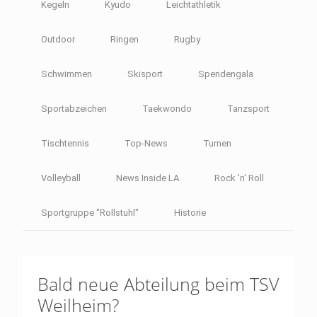
Kegeln
Kyudo
Leichtathletik
Outdoor
Ringen
Rugby
Schwimmen
Skisport
Spendengala
Sportabzeichen
Taekwondo
Tanzsport
Tischtennis
Top-News
Turnen
Volleyball
News Inside LA
Rock ’n‘ Roll
Sportgruppe "Rollstuhl"
Historie
Bald neue Abteilung beim TSV
Weilheim?