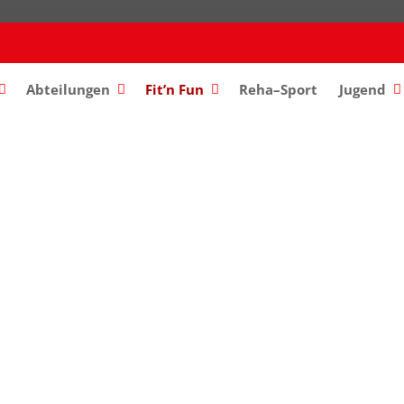
Abteilungen
–
Fit’n Fun
Reha–Sport
Jugend
–