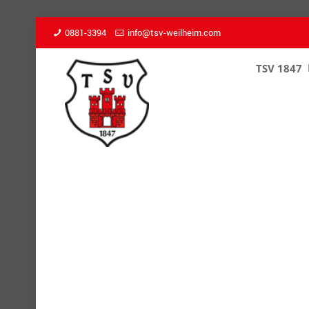
0881-3394
info@tsv-weilheim.com
TSV 1847
–