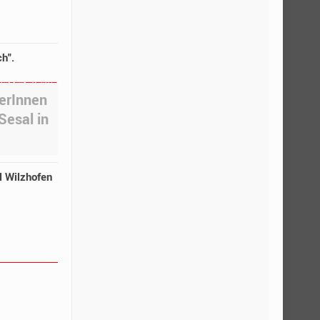
h".
erInnen
Sesal in
 Wilzhofen