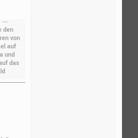
e den
ren von
el auf
a und
auf das
ld