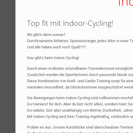
In
Top fit mit Indoor-Cycling!
Wo gibt's denn sowas?
Durchtrainierte Athleten, Sporteinsteiger, jedes Alter in einer 
Und alle haben auch noch Spaß???
Das gibt's beim Indoor-Cycling!
Durch einen stufenlos einstellbaren Tretwiderstand ermöglicht I
Zusätzlich werden die SportlerInnen durch passende Musik zum
Diese Kombination von Kraft- und Cardio-Training sorgt für ein
mentalen Gesundheit, da Glückshormone ausgeschüttet werd
Die Bewegungen beim Indoor-Cycling sind vollkommen erschüt
Du trainierst für dich. Aber du bist nicht allein, sondern hast
Du radelst, bist aber unabhängig von Wetter, Dunkelheit, Jah
Mit Indoor-Cycling wird Dein Training regelmäßig, verlässlich u
Probier es aus. Unsere Kursblöcke sind überschaubare Terminei