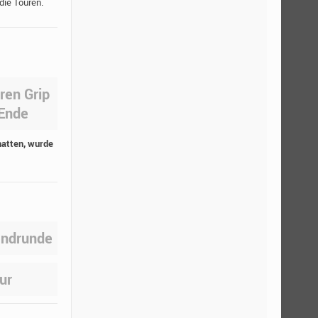
die Touren.
ren Grip
 Ende
hatten, wurde
endrunde
ur