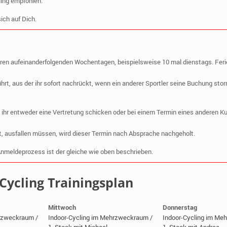
ling empfohlen.
ich auf Dich.
eren aufeinanderfolgenden Wochentagen, beispielsweise 10 mal dienstags. Fer
rt, aus der ihr sofort nachrückt, wenn ein anderer Sportler seine Buchung storn
t ihr entweder eine Vertretung schicken oder bei einem Termin eines anderen K
t, ausfallen müssen, wird dieser Termin nach Absprache nachgeholt.
nmeldeprozess ist der gleiche wie oben beschrieben.
Cycling Trainingsplan
Mittwoch
Donnerstag
hrzweckraum /
Indoor-Cycling im Mehrzweckraum /
Indoor-Cycling im Me