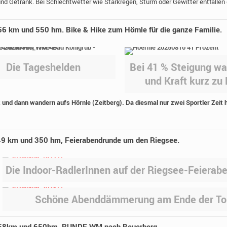
d Getränk. Bei Schlechtwetter wie Starkregen, Sturm oder Gewitter entfallen 
56 km und 550 hm. Bike & Hike zum Hörnle für die ganze Familie.
Die Tageshelden
Bei 41 % Steigung wa
und Kraft kurz zu
und dann wandern aufs Hörnle (Zeitberg). Da diesmal nur zwei Sportler Zeit 
 49 km und 350 hm, Feierabendrunde um den Riegsee.
Die Indoor-RadlerInnen auf der Riegsee-Feierab
Schöne Abenddämmerung am Ende der To
it 58km und 650hm, RUNDE WM nach Beuerberg.