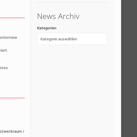
News Archiv
Kategorien
ientermine
iert.
urses
hrzweckraum /