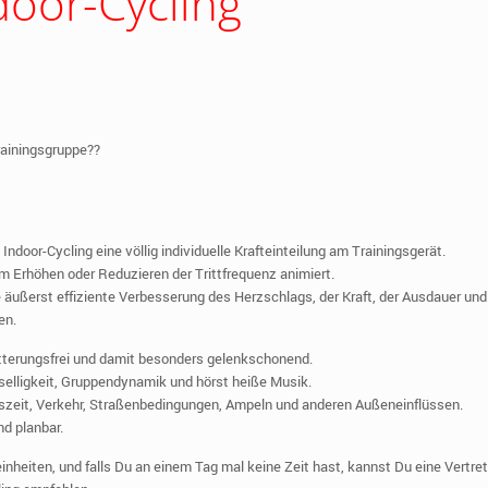
door-Cycling
Trainingsgruppe??
ndoor-Cycling eine völlig individuelle Krafteinteilung am Trainingsgerät.
 Erhöhen oder Reduzieren der Trittfrequenz animiert.
e äußerst effiziente Verbesserung des Herzschlags, der Kraft, der Ausdauer und
en.
terungsfrei und damit besonders gelenkschonend.
 Geselligkeit, Gruppendynamik und hörst heiße Musik.
reszeit, Verkehr, Straßenbedingungen, Ampeln und anderen Außeneinflüssen.
nd planbar.
nheiten, und falls Du an einem Tag mal keine Zeit hast, kannst Du eine Vertre