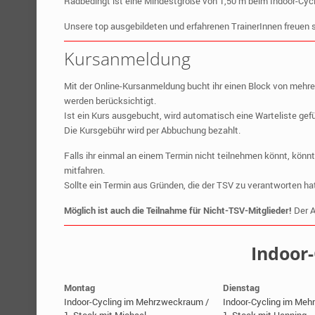
Radbedingt ist eine Mindestgröße von 1,50 m beim Indoor-Cyc
Unsere top ausgebildeten und erfahrenen TrainerInnen freuen s
Kursanmeldung
Mit der Online-Kursanmeldung bucht ihr einen Block von mehr
werden berücksichtigt.
Ist ein Kurs ausgebucht, wird automatisch eine Warteliste gefüh
Die Kursgebühr wird per Abbuchung bezahlt.
Falls ihr einmal an einem Termin nicht teilnehmen könnt, könn
mitfahren.
Sollte ein Termin aus Gründen, die der TSV zu verantworten ha
Möglich ist auch die Teilnahme für Nicht-TSV-Mitglieder!
Der A
Indoor-
Montag
Dienstag
Indoor-Cycling im Mehrzweckraum /
Indoor-Cycling im Me