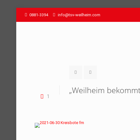
0881-3394
info@tsv-weilheim.com
„Weilheim bekommt 
1