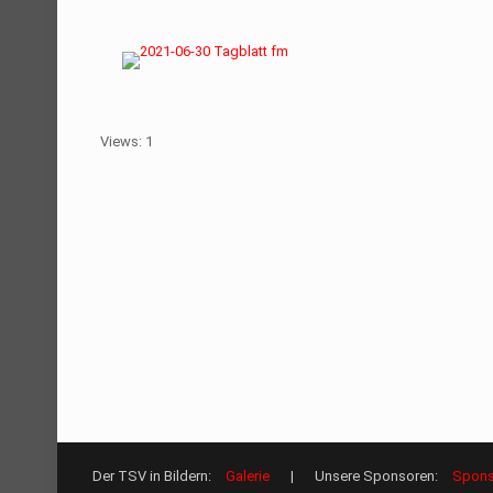
Views: 1
Der TSV in Bildern:
Galerie
| Unsere Sponsoren:
Spons