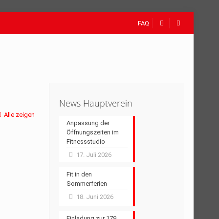
FAQ
News Hauptverein
Alle zeigen
Anpassung der
Öffnungszeiten im
Fitnessstudio
17. Juli 2026
Fit in den
Sommerferien
18. Juni 2026
Einladung zur 179.