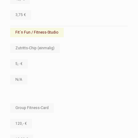
3,75 €
Fit´n Fun / Fitness-Studio
Zutritts-Chip (einmalig)
5,- €
N/A
Group Fitness-Card
120,- €