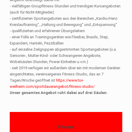
- vielfältigen Groupfitness-Stunden und trendigen Kursangeboten
(auch für Nicht-Mitglieder)
- zertifizierten Sportangeboten aus den Bereichen „Kardio/Herz-
Kreislauftraining“, „Haltung und Bewegung“ und „Entspannung“
- qualifizierten und erfahrenen Übungsleitern
- einer Fülle an Trainingsgeräten wie Flexibar, Brasils, Step,
Expandern, Hanteln, Pezzibällen
- auf einzelne Zielgruppen abgestimmten Sportangeboten (u.a.
Senioren-, Mutter-Kind- oder Schwangeren-Angebote,
Wirbelsäulen-Stunden, Power-Einheiten u.v.m.)
- seit 2019 verfügen wir außerdem über ein mit modernen Geräten
eingerichtetes, vereinseigenes Fitness-Studio, das an 7
Tagen/Woche geöffnet ist
https://www.tsv-
weilheim.com/sportdauerangebot/fitness-studio/
Unser gesamtes Angebot ruht dabei auf drei Säulen:
Fitness