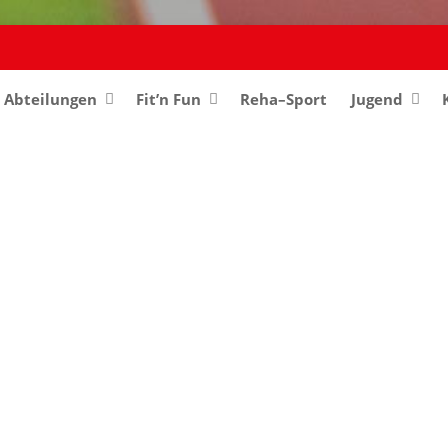
Abteilungen
–
Fit’n Fun
Reha–Sport
Jugend
–