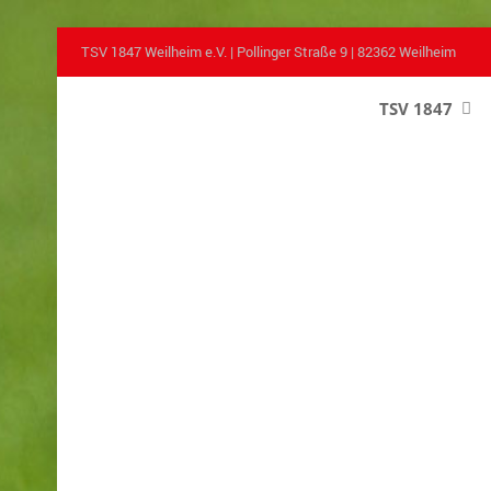
TSV 1847 Weilheim e.V. | Pollinger Straße 9 | 82362 Weilheim
TSV 1847
–