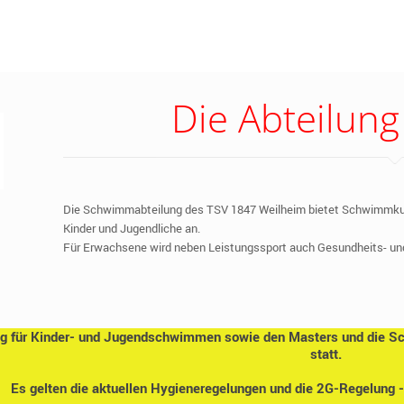
Die Abteilu
Die Schwimmabteilung des TSV 1847 Weilheim bietet Schwimmkurs
Kinder und Jugendliche an.
Für Erwachsene wird neben Leistungssport auch Gesundheits- un
ng für Kinder- und Jugendschwimmen sowie den Masters und die S
statt.
Es gelten die aktuellen Hygieneregelungen und die 2G-Regelung