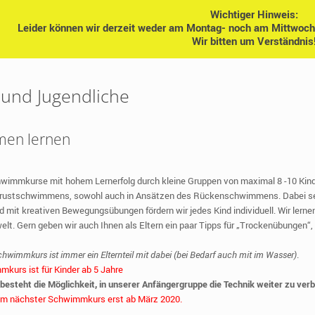
Wichtiger Hinweis:
Leider können wir derzeit weder am Montag- noch am Mittwoc
Wir bitten um Verständnis
 und Jugendliche
en lernen
hwimmkurse mit hohem Lernerfolg durch kleine Gruppen von maximal 8 -10 Kind
rustschwimmens, sowohl auch in Ansätzen des Rückenschwimmens. Dabei setz
d mit kreativen Bewegungsübungen fördern wir jedes Kind individuell. Wir lern
lt. Gern geben wir auch Ihnen als Eltern ein paar Tipps für „Trockenübungen“, 
hwimmkurs ist immer ein Elternteil mit dabei (bei Bedarf auch mit im Wasser)
.
kurs ist für Kinder ab 5 Jahre
besteht die Möglichkeit, in unserer Anfängergruppe die Technik weiter zu ver
m nächster Schwimmkurs erst ab März 2020.