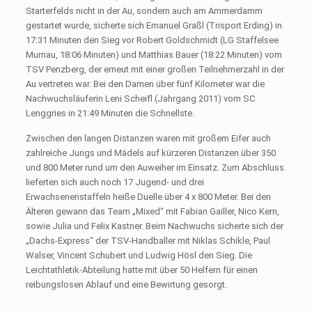
Starterfelds nicht in der Au, sondern auch am Ammerdamm
gestartet wurde, sicherte sich Emanuel Graßl (Trisport Erding) in
17:31 Minuten den Sieg vor Robert Goldschmidt (LG Staffelsee
Murnau, 18:06 Minuten) und Matthias Bauer (18:22 Minuten) vom
TSV Penzberg, der erneut mit einer großen Teilnehmerzahl in der
Au vertreten war. Bei den Damen über fünf Kilometer war die
Nachwuchsläuferin Leni Scheifl (Jahrgang 2011) vom SC
Lenggries in 21:49 Minuten die Schnellste.
Zwischen den langen Distanzen waren mit großem Eifer auch
zahlreiche Jungs und Mädels auf kürzeren Distanzen über 350
und 800 Meter rund um den Auweiher im Einsatz. Zum Abschluss
lieferten sich auch noch 17 Jugend- und drei
Erwachsenenstaffeln heiße Duelle über 4 x 800 Meter. Bei den
Älteren gewann das Team „Mixed“ mit Fabian Gailler, Nico Kern,
sowie Julia und Felix Kastner. Beim Nachwuchs sicherte sich der
„Dachs-Express“ der TSV-Handballer mit Niklas Schikle, Paul
Walser, Vincent Schubert und Ludwig Hösl den Sieg. Die
Leichtathletik-Abteilung hatte mit über 50 Helfern für einen
reibungslosen Ablauf und eine Bewirtung gesorgt.