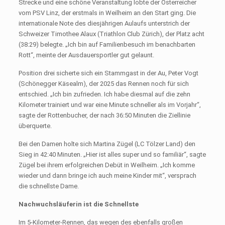
Strecke und eine schöne Veranstaltung lobte der Österreicher
vom PSV Linz, der erstmals in Weilheim an den Start ging. Die
internationale Note des diesjährigen Aulaufs unterstrich der
Schweizer Timothee Alaux (Triathlon Club Zürich), der Platz acht
(38:29) belegte. „Ich bin auf Familienbesuch im benachbarten
Rott“, meinte der Ausdauersportler gut gelaunt.
Position drei sicherte sich ein Stammgast in der Au, Peter Vogt
(Schönegger Käsealm), der 2025 das Rennen noch für sich
entschied. „Ich bin zufrieden. Ich habe diesmal auf die zehn
Kilometer trainiert und war eine Minute schneller als im Vorjahr“,
sagte der Rottenbucher, der nach 36:50 Minuten die Ziellinie
überquerte.
Bei den Damen holte sich Martina Zügel (LC Tölzer Land) den
Sieg in 42:40 Minuten. „Hier ist alles super und so familiär“, sagte
Zügel bei ihrem erfolgreichen Debüt in Weilheim. „Ich komme
wieder und dann bringe ich auch meine Kinder mit“, versprach
die schnellste Dame.
Nachwuchsläuferin ist die Schnellste
Im 5-Kilometer-Rennen, das wegen des ebenfalls großen