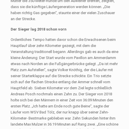
Mutter die 350-Meter-Runde um den Auweiher drehten, zeigten,
dass sie die künftige Läufergeneration werden können. „Die
haben richtig Gas gegeben“, staunte einer der vielen Zuschauer
an der Strecke.
Der Sieger lag 2018 schon vorn
Ordentliches Tempo hatten davor schon die Erwachsenen beim
Hauptlauf über zehn Kilometer gezeigt, mit dem die
Veranstaltung traditionell begann. Allerdings gab es auch da eine
kleine Änderung: Der Start wurde vom Pavillon am Ammerdamm
etwas nach Norden an die Fußgängerbrücke gelegt. „Da ist mehr
Platz zum Aufstellen“, sagte Volker Knöthig, der die Läufer mit
seiner Starterklappe auf die Strecke schickte. Ein Trio setzte
sich auf der flachen Strecke entlang der Ammer schnell vom
Hauptfeld ab. Sieben Kilometer vor dem Ziel legte schließlich
Andreas Posch nochmals einen Zahn zu. Der Sieger von 2018
holte sich bei den Männern in einer Zeit von 36:09 Minuten den
ersten Platz. „Ich hatte am Ende noch gute Beine“, sagte der
Läufer vom WSV Bad Tölz, der nur knapp über seiner Zehn-
Kilometer- Bestmarke geblieben war. Zehn Sekunden hinter ihm
landete Max Mulzer in 36:19 Minuten auf Rang zwei. „Eine schöne