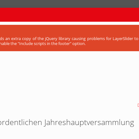
ads an extra copy of the jQuery library causing problems for LayerSlider 
able the "Include scripts in the footer" option.
 ordentlichen Jahreshauptversammlung