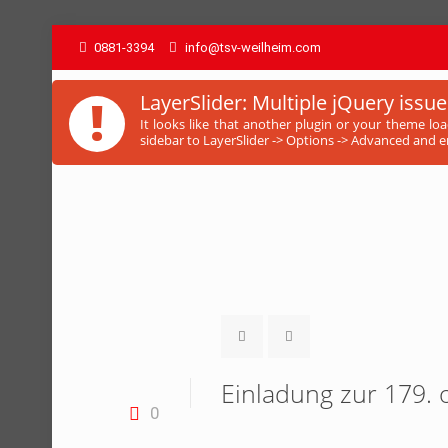
0881-3394
info@tsv-weilheim.com
!
LayerSlider: Multiple jQuery issue
It looks like that another plugin or your theme lo
sidebar to LayerSlider -> Options -> Advanced and en
Einladung zur 179.
0