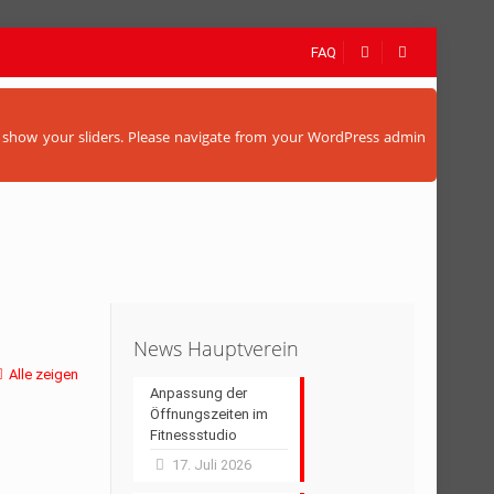
FAQ
to show your sliders. Please navigate from your WordPress admin
News Hauptverein
Alle zeigen
Anpassung der
Öffnungszeiten im
Fitnessstudio
17. Juli 2026