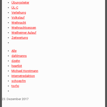
Übungsleiter
ÜL-C
Verleihung
Volkslauf
Weihnacht
Weihnachtsessen
Weilheimer Aulauf
Zeitwertung
Alle
dahlmanns
dzehn
heartbit
Michael Horstmann
Internetredaktion
schoepfm
tsvfsj
23. Dezember 2017