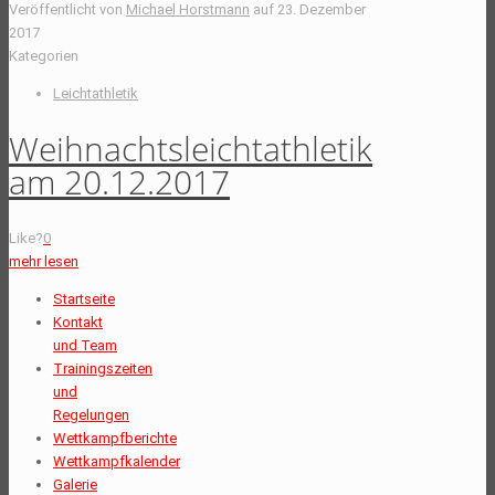
Veröffentlicht von
Michael Horstmann
auf
23. Dezember
2017
Kategorien
Leichtathletik
Weihnachtsleichtathletik
am 20.12.2017
Like?
0
mehr lesen
Startseite
Kontakt
und Team
Trainingszeiten
und
Regelungen
Wettkampfberichte
Wettkampfkalender
Galerie