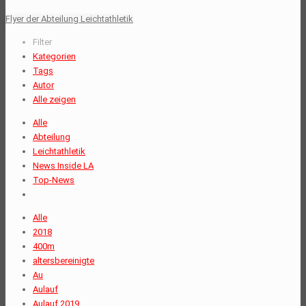
Flyer der Abteilung Leichtathletik
Filter
Kategorien
Tags
Autor
Alle zeigen
Alle
Abteilung
Leichtathletik
News Inside LA
Top-News
Alle
2018
400m
altersbereinigte
Au
Aulauf
Aulauf 2019