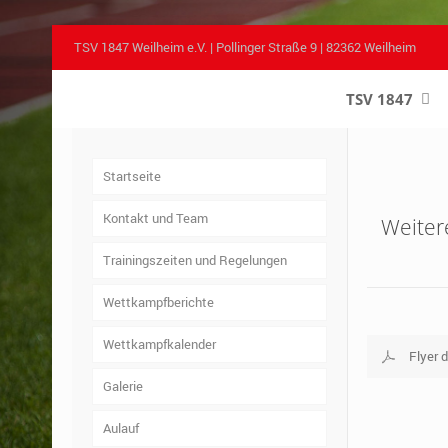
TSV 1847 Weilheim e.V. | Pollinger Straße 9 | 82362 Weilheim
TSV 1847
–
Startseite
Kontakt und Team
Weitere
Trainingszeiten und Regelungen
Wettkampfberichte
Wettkampfkalender
Flyer 
Galerie
Aulauf