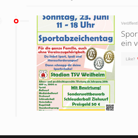
Veröffent
Spor
ein v
Like?