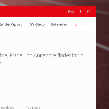
FAQ
Kinder-Sport
–
TSV-Shop
–
Kalender
–
hte, Pläne und Angebote findet ihr in
A
.
Inside LA
Top-News