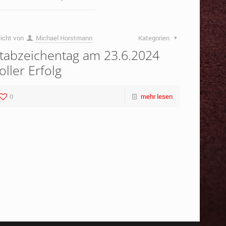
licht von
Michael Horstmann
Kategorien
tabzeichentag am 23.6.2024
oller Erfolg
0
mehr lesen