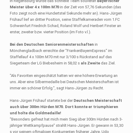
In Regensburg wurde das schnelle Team souverän
Bayerischer
Meister über 4 x 100m M70
in der Zeit von 57,76 Sekunden (das
Foto zeigt noch eine Hundertstel Sekunde mehr an). Hans-Jürgen
Frühauf lief an dritter Position, seine Staffelkameraden vom 1.FC
Schweinfurt Friedrich Schad, Roland Wolf und Heribert Finster an
erster, zweiter bzw. vierter Position (im Foto v.l.).
Bei den Deutschen Seniorenmeisterschaften
in
Mönchengladbach erreichte der "FrankenBayernExpress" im
Staffellauf 4 x 100m M70 mit nur 3/100 s Rückstand auf das
Siegerteam der LG Biebesheim in 58,02 s
als Zweite
das Ziel.
"Als Favoriten eingeschätzt hatten wir eine höhere Erwartung an
uns. Aber eine Silbermedaille bei Deutschen Meisterschaften ist
immer ein schöner Erfolg.", sagt Hans-Jürgen zu Recht.
Hans-Jürgen Frühauf startete bei der
Deutschen Meisterschaft
auch über 300m Hürden M70. Dort konnte er triumphieren
und holte die Goldmedaille!
"Besonders gefreut hat mich mein Sieg über 300m Hürden nach 3-
jähriger Wettkampfpause" strahlt Hans-Jürgen. Er gewann in 53,30
s vor seinem oftmaligen Konkurrenten früherer Jahre, Udo