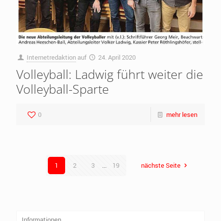
Internetredaktion
auf
24. April 2020
Volleyball: Ladwig führt weiter die
Volleyball-Sparte
0
mehr lesen
1
2
3
...
19
nächste Seite
Informationen