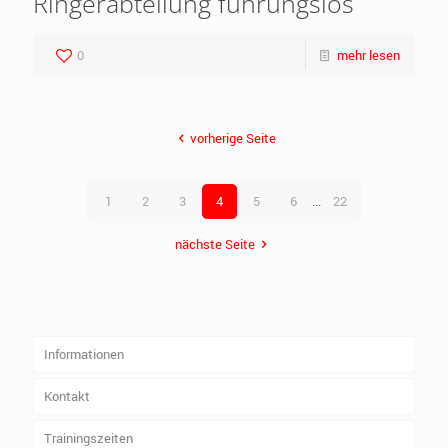
Ringerabteilung führungslos
0
mehr lesen
vorherige Seite
1
2
3
4
5
6
...
22
nächste Seite
Informationen
Kontakt
Trainingszeiten