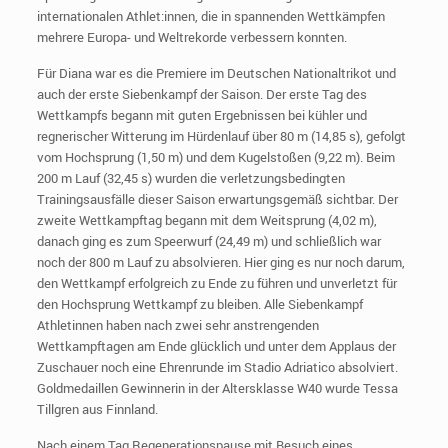
internationalen Athlet:innen, die in spannenden Wettkämpfen
mehrere Europa- und Weltrekorde verbessern konnten.
Für Diana war es die Premiere im Deutschen Nationaltrikot und
auch der erste Siebenkampf der Saison. Der erste Tag des
Wettkampfs begann mit guten Ergebnissen bei kühler und
regnerischer Witterung im Hürdenlauf über 80 m (14,85 s), gefolgt
vom Hochsprung (1,50 m) und dem Kugelstoßen (9,22 m). Beim
200 m Lauf (32,45 s) wurden die verletzungsbedingten
Trainingsausfälle dieser Saison erwartungsgemäß sichtbar. Der
zweite Wettkampftag begann mit dem Weitsprung (4,02 m),
danach ging es zum Speerwurf (24,49 m) und schließlich war
noch der 800 m Lauf zu absolvieren. Hier ging es nur noch darum,
den Wettkampf erfolgreich zu Ende zu führen und unverletzt für
den Hochsprung Wettkampf zu bleiben. Alle Siebenkampf
Athletinnen haben nach zwei sehr anstrengenden
Wettkampftagen am Ende glücklich und unter dem Applaus der
Zuschauer noch eine Ehrenrunde im Stadio Adriatico absolviert.
Goldmedaillen Gewinnerin in der Altersklasse W40 wurde Tessa
Tillgren aus Finnland.
Nach einem Tag Regenerationspause mit Besuch eines