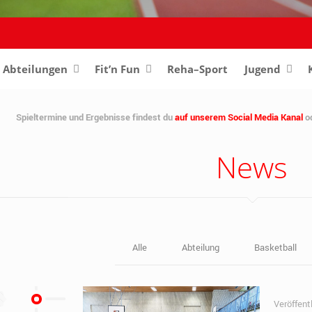
Abteilungen
–
Fit’n Fun
Reha–Sport
Jugend
–
Spieltermine und Ergebnisse findest du
auf unserem Social Media Kanal
o
News
Alle
Abteilung
Basketball
3
Veröffent