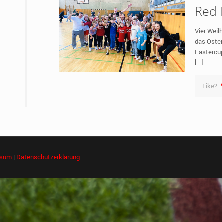
Red 
Vier Wei
das Oster
Eastercup
[…]
Like?
ssum
|
Datenschutzerklärung