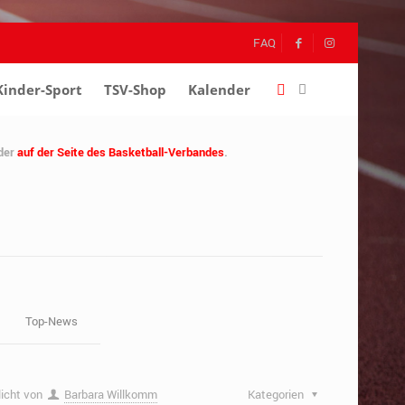
FAQ
Kinder-Sport
–
TSV-Shop
–
Kalender
–
der
auf der Seite des Basketball-Verbandes
.
Top-News
licht von
Barbara Willkomm
Kategorien