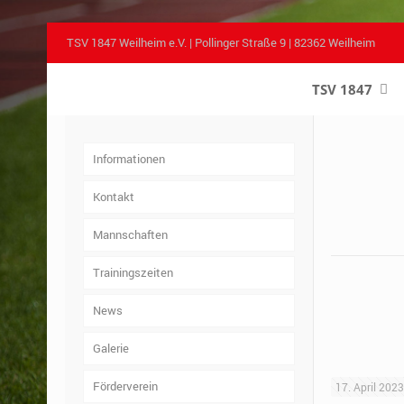
TSV 1847 Weilheim e.V. | Pollinger Straße 9 | 82362 Weilheim
TSV 1847
–
Informationen
Kontakt
Mannschaften
Trainingszeiten
News
Galerie
Förderverein
17. April 202