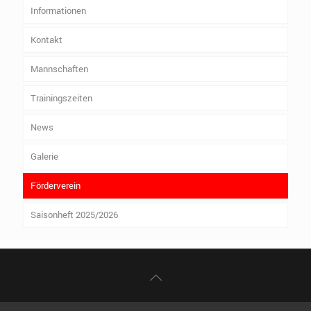
Informationen
Kontakt
Mannschaften
Trainingszeiten
News
Galerie
Förderverein
Saisonheft 2025/2026
© 2022 TSV 1847 Weilheim e.V. Alle Rechte vorbehalten.