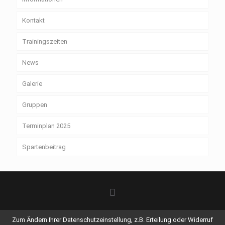
Kontakt
Trainingszeiten
News
Galerie
Gruppen
Terminplan 2025
Spartenbeitrag
© 2018 TSV 1847 Weilheim e.V. Alle Rechte vorbehalten.
Zum Ändern Ihrer Datenschutzeinstellung, z.B. Erteilung oder Widerruf