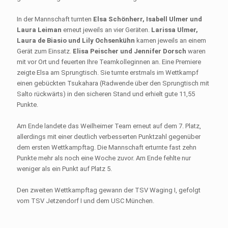
In der Mannschaft turnten
Elsa Schönherr, Isabell Ulmer und
Laura Leiman
erneut jeweils an vier Geräten.
Larissa Ulmer,
Laura de Biasio und Lily Ochsenkühn
kamen jeweils an einem
Gerät zum Einsatz.
Elisa Peischer und Jennifer Dorsch
waren
mit vor Ort und feuerten Ihre Teamkolleginnen an. Eine Premiere
zeigte Elsa am Sprungtisch. Sie turnte erstmals im Wettkampf
einen gebückten Tsukahara (Radwende über den Sprungtisch mit
Salto rückwärts) in den sicheren Stand und erhielt gute 11,55
Punkte.
Am Ende landete das Weilheimer Team erneut auf dem 7. Platz,
allerdings mit einer deutlich verbesserten Punktzahl gegenüber
dem ersten Wettkampftag. Die Mannschaft erturnte fast zehn
Punkte mehr als noch eine Woche zuvor. Am Ende fehlte nur
weniger als ein Punkt auf Platz 5.
Den zweiten Wettkampftag gewann der TSV Waging I, gefolgt
vom TSV Jetzendorf I und dem USC München.