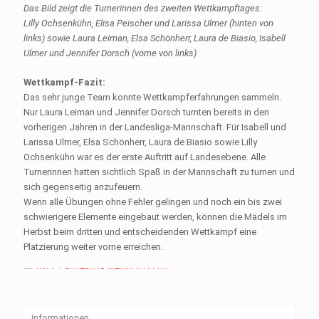
Das Bild zeigt die Turnerinnen des zweiten Wettkampftages:
Lilly Ochsenkühn, Elisa Peischer und Larissa Ulmer (hinten von
links) sowie Laura Leiman, Elsa Schönherr, Laura de Biasio, Isabell
Ulmer und Jennifer Dorsch (vorne von links)
Wettkampf-Fazit:
Das sehr junge Team konnte Wettkampferfahrungen sammeln.
Nur Laura Leiman und Jennifer Dorsch turnten bereits in den
vorherigen Jahren in der Landesliga-Mannschaft. Für Isabell und
Larissa Ulmer, Elsa Schönherr, Laura de Biasio sowie Lilly
Ochsenkühn war es der erste Auftritt auf Landesebene. Alle
Turnerinnen hatten sichtlich Spaß in der Mannschaft zu turnen und
sich gegenseitig anzufeuern.
Wenn alle Übungen ohne Fehler gelingen und noch ein bis zwei
schwierigere Elemente eingebaut werden, können die Mädels im
Herbst beim dritten und entscheidenden Wettkampf eine
Platzierung weiter vorne erreichen.
Informationen