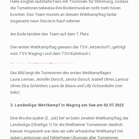
Halle sorgten lautstarte Fans mit Trommeln für Stimmung, sodass
die Turnerinnen teilweise ihre Bodenmusiken nicht mehr hören
konnten. Das Team musste an diesem Wettkampftag leider
insgesamt neun Stürze in Kauf nehmen.
Am Ende landete das Team auf dem 7. Platz.
Den ersten Wettkampftag gewann der TSV Jetzendorf I, gefolgt
vom TSV Waging I und dem TSV Kulmbach I.
Das Bild zeigt die Turnerinnen des ersten Wettkampftages:
Laura Leiman, Jennifer Dorsch, Janina Dorsch, Isabell Ulmer, Larissa
Ulmer, Elsa Schönherr, Laura de Biasio und Lilly Ochsenkühn (von
links)
2. Landesliga-Wettkampf in Waging am See am 02.07.2022
Eine Woche später (2. Juli) lief es beim zweiten Wettkampftag der
Landesliga (Oberliga 1) für die Weilheimer Turnerinnen deutlich
besser. Insgesamt war dies ein sehr erfreulicher Wettkampf mit
guten Leistungen und fehlerfreien Übungen aller Turnerinnen.