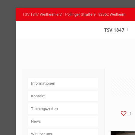
TSV 1847 Weilheim e.V. | Pollinger Straße 9 | 82362 Weilheim
TSV 1847
–
Informationen
Kontakt
Trainingszeiten
0
News
Wir über uns