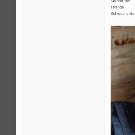
Kathrin, die
strenge
Schiedsrichter