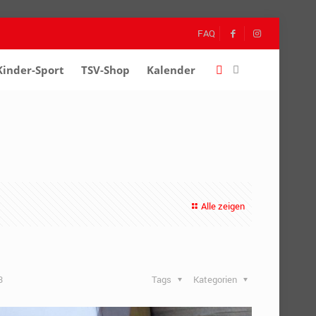
FAQ
Kinder-Sport
–
TSV-Shop
–
Kalender
–
Alle zeigen
3
Tags
Kategorien