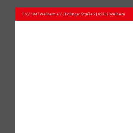
TSV 1847 Weilheim e.V. | Pollinger Straße 9 | 82362 Weilheim