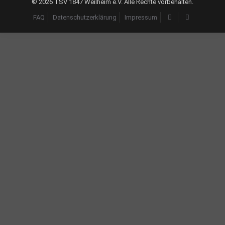
©
2026 TSV 1847 Weilheim e.V. Alle Rechte vorbehalten.
FAQ
Datenschutzerklärung
Impressum