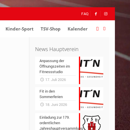
FAQ
Kinder-Sport
–
TSV-Shop
–
Kalender
–
News Hauptverein
Anpassung der
Öffnungszeiten im
Fitnessstudio
17. Juli 2026
Fit in den
Sommerferien
18. Juni 2026
Einladung zur 179.
ordentlichen
Jahreshauptversammlung