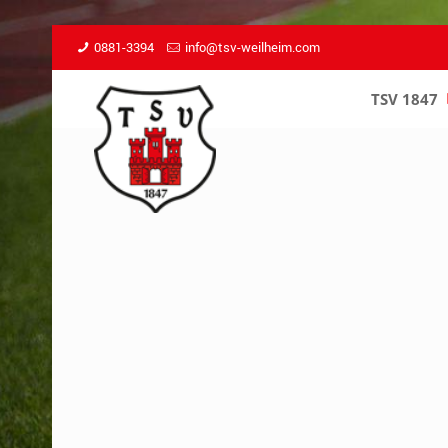
0881-3394
info@tsv-weilheim.com
TSV 1847
–