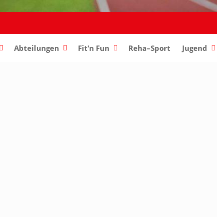
Abteilungen
–
Fit’n Fun
Reha–Sport
Jugend
–