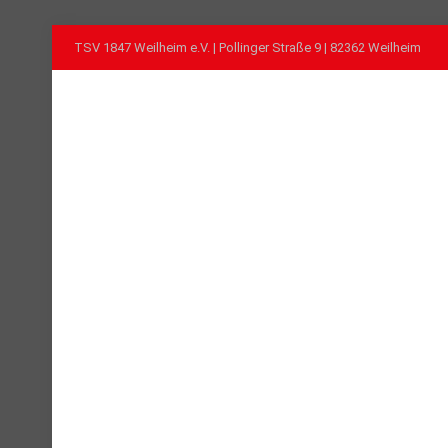
TSV 1847 Weilheim e.V. | Pollinger Straße 9 | 82362 Weilheim