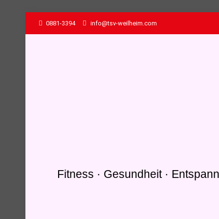
0881-3394
info@tsv-weilheim.com
Fitness · Gesundheit · Entspan