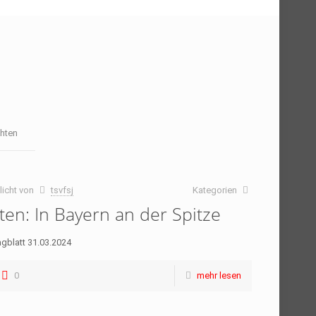
hten
licht von
tsvfsj
Kategorien
ten: In Bayern an der Spitze
agblatt 31.03.2024
0
mehr lesen