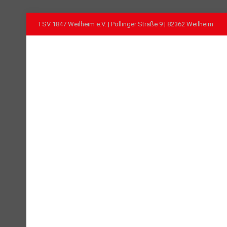
TSV 1847 Weilheim e.V. | Pollinger Straße 9 | 82362 Weilheim