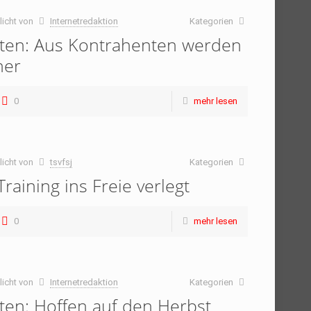
licht von
Internetredaktion
Kategorien
ten: Aus Kontrahenten werden
ner
0
mehr lesen
licht von
tsvfsj
Kategorien
raining ins Freie verlegt
0
mehr lesen
licht von
Internetredaktion
Kategorien
ten: Hoffen auf den Herbst