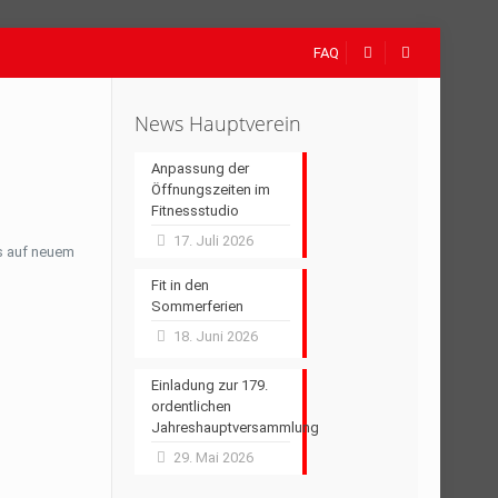
FAQ
News Hauptverein
Anpassung der
Öffnungszeiten im
Fitnessstudio
17. Juli 2026
ts auf neuem
Fit in den
Sommerferien
18. Juni 2026
Einladung zur 179.
ordentlichen
Jahreshauptversammlung
29. Mai 2026