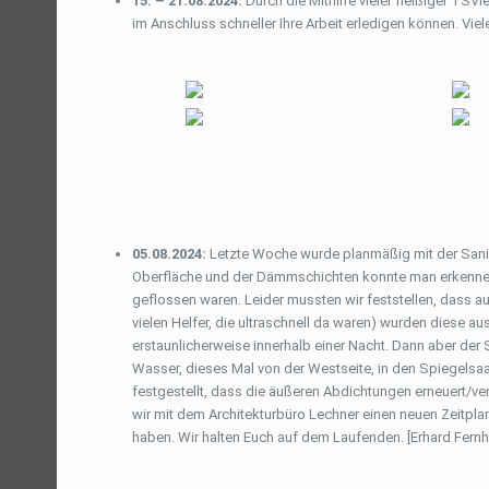
15. – 21.08.2024:
Durch die Mithilfe vieler fleißiger TSV
im Anschluss schneller Ihre Arbeit erledigen können. Viel
05.08.2024:
Letzte Woche wurde planmäßig mit der Sani
Oberfläche und der Dämmschichten konnte man erkennen,
geflossen waren. Leider mussten wir feststellen, dass a
vielen Helfer, die ultraschnell da waren) wurden diese
erstaunlicherweise innerhalb einer Nacht. Dann aber de
Wasser, dieses Mal von der Westseite, in den Spiegelsaa
festgestellt, dass die äußeren Abdichtungen erneuert/ve
wir mit dem Architekturbüro Lechner einen neuen Zeitplan
haben. Wir halten Euch auf dem Laufenden. [Erhard Fernh