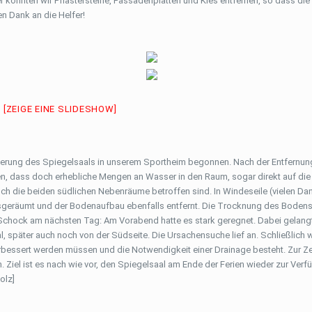
ler konnten wir Pflastersteine, Fassadenplatten und Kies entfernen, so dass di
en Dank an die Helfer!
[ZEIGE EINE SLIDESHOW]
erung des Spiegelsaals in unserem Sportheim begonnen. Nach der Entfernun
 dass doch erhebliche Mengen an Wasser in den Raum, sogar direkt auf die 
uch die beiden südlichen Nebenräume betroffen sind. In Windeseile (vielen Da
 ausgeräumt und der Bodenaufbau ebenfalls entfernt. Die Trocknung des Boden
r Schock am nächsten Tag: Am Vorabend hatte es stark geregnet. Dabei gelang
l, später auch noch von der Südseite. Die Ursachensuche lief an. Schließlich 
rbessert werden müssen und die Notwendigkeit einer Drainage besteht. Zur Zei
. Ziel ist es nach wie vor, den Spiegelsaal am Ende der Ferien wieder zur Ver
olz]