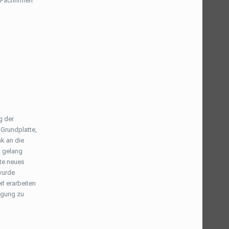
e Fachfirmen
g der
Grundplatte,
nk an die
s gelang
te neues
wurde
t erarbeiten
fügung zu