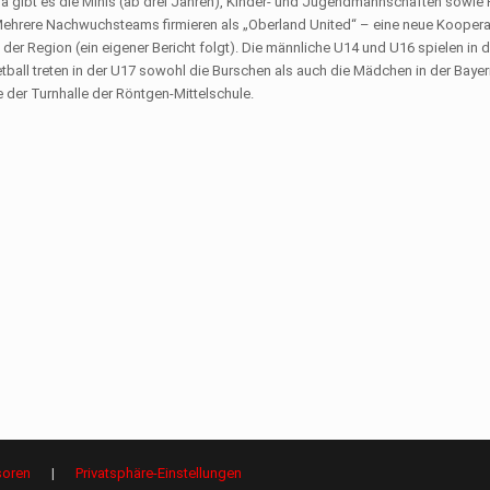
Da gibt es die Minis (ab drei Jahren), Kinder- und Jugendmannschaften sowie
. Mehrere Nachwuchsteams firmieren als „Oberland United“ – eine neue Koopera
r Region (ein eigener Bericht folgt). Die männliche U14 und U16 spielen in d
tball treten in der U17 sowohl die Burschen als auch die Mädchen in der Bayern
 der Turnhalle der Röntgen-Mittelschule.
oren
|
Privatsphäre-Einstellungen