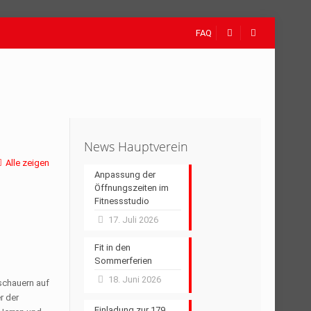
FAQ
News Hauptverein
Alle zeigen
Anpassung der
Öffnungszeiten im
Fitnessstudio
17. Juli 2026
Fit in den
Sommerferien
18. Juni 2026
uschauern auf
r der
Einladung zur 179.