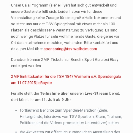
Unser Gala Programm (siehe Flyer) hat sich gut entwickelt und
unsere Gästeliste füllt sich. Leider haben wir für diese
Veranstaltung keine Zusage für eine große Halle bekommen und
so steht uns nur der TSV Spiegelsaal mit etwas mehr als 100
Plätzen als geschlossene Veranstaltung zu Verfügung. Es sind
noch wenige Plätze für sehr wohlmeinende Gäste, die gerne vor
Ort daran teilnehmen möchten, vorhanden. Bitte kontaktiert uns
dazu per Mail über
sponsoring@tsv-weilheim.com
Daneben können 2 VIP-Tickets zur Benefiz Sport Gala bei Ebay
ersteigert werden:
2 VIP Eintrittskarten für die TSV 1847 Weilheim e.V. Spendengala
am 11.07.2025 | eBay.de
Für alle steht die
Teilnahme über
unseren
Live-Stream
bereit,
dort könnt Ihr
am 11. Juli ab 9 Uhr
fortlaufend Berichte zum Spenden-Marathon (Ziele,
Hintergründe, Interviews von TSV Sportlern, Eltern, Trainern,
Politikern und die Videos prominenter Unterstützer) sehen
die Aktivitäten zur öffentlich zugänglichen Ausstellung des