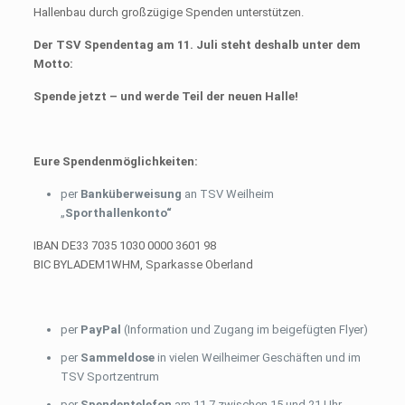
Hallenbau durch großzügige Spenden unterstützen.
Der TSV Spendentag am 11. Juli steht deshalb unter dem
Motto:
Spende jetzt – und werde Teil der neuen Halle!
Eure Spendenmöglichkeiten:
per
Banküberweisung
an TSV Weilheim
„
Sporthallenkonto“
IBAN DE33 7035 1030 0000 3601 98
BIC BYLADEM1WHM, Sparkasse Oberland
per
PayPal
(Information und Zugang im beigefügten Flyer)
per
Sammeldose
in vielen Weilheimer Geschäften und im
TSV Sportzentrum
per
Spendentelefon
am 11.7 zwischen 15 und 21 Uhr