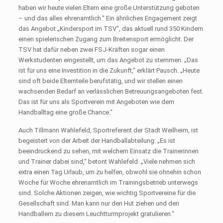
haben wir heute vielen Eltern eine große Unterstützung geboten
– und das alles ehrenamtlich.“ Ein ähnliches Engagement zeigt
das Angebot „Kindersport im TSV“, das aktuell rund 350 Kindern
einen spielerischen Zugang zum Breitensport ermöglicht. Der
TSV hat dafür neben zwei FSJ-Kräften sogar einen
Werkstudenten eingestellt, um das Angebot zu stemmen. „Das
ist für uns eine Investition in die Zukunft,“ erklärt Pausch. „Heute
sind oft beide Elternteile berufstätig, und wir stellen einen
wachsenden Bedarf an verlässlichen Betreuungsangeboten fest.
Das ist für uns als Sportverein mit Angeboten wie dem
Handballtag eine große Chance.“
Auch Tillmann Wahlefeld, Sportreferent der Stadt Weilheim, ist
begeistert von der Arbeit der Handballabteilung: „Es ist
beeindruckend zu sehen, mit welchem Einsatz die Trainerinnen
und Trainer dabei sind,“ betont Wahlefeld. „Viele nehmen sich
extra einen Tag Urlaub, um zu helfen, obwohl sie ohnehin schon
Woche für Woche ehrenamtlich im Trainingsbetrieb unterwegs
sind. Solche Aktionen zeigen, wie wichtig Sportvereine für die
Gesellschaft sind. Man kann nur den Hut ziehen und den
Handballern zu diesem Leuchtturmprojekt gratulieren.“