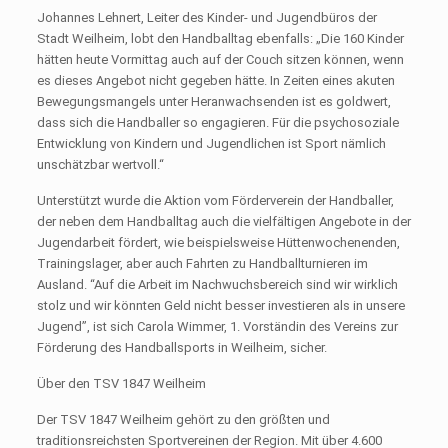
Johannes Lehnert, Leiter des Kinder- und Jugendbüros der
Stadt Weilheim, lobt den Handballtag ebenfalls: „Die 160 Kinder
hätten heute Vormittag auch auf der Couch sitzen können, wenn
es dieses Angebot nicht gegeben hätte. In Zeiten eines akuten
Bewegungsmangels unter Heranwachsenden ist es goldwert,
dass sich die Handballer so engagieren. Für die psychosoziale
Entwicklung von Kindern und Jugendlichen ist Sport nämlich
unschätzbar wertvoll.“
Unterstützt wurde die Aktion vom Förderverein der Handballer,
der neben dem Handballtag auch die vielfältigen Angebote in der
Jugendarbeit fördert, wie beispielsweise Hüttenwochenenden,
Trainingslager, aber auch Fahrten zu Handballturnieren im
Ausland. “Auf die Arbeit im Nachwuchsbereich sind wir wirklich
stolz und wir könnten Geld nicht besser investieren als in unsere
Jugend”, ist sich Carola Wimmer, 1. Vorständin des Vereins zur
Förderung des Handballsports in Weilheim, sicher.
Über den TSV 1847 Weilheim
Der TSV 1847 Weilheim gehört zu den größten und
traditionsreichsten Sportvereinen der Region. Mit über 4.600