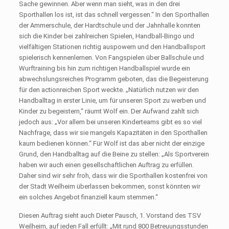
Sache gewinnen. Aber wenn man sieht, was in den drei
Sporthallen los ist, ist das schnell vergessen.“ In den Sporthallen
der Ammerschule, der Hardtschule und der Jahnhalle konnten
sich die Kinder bei zahlreichen Spielen, Handball-Bingo und
vielfältigen Stationen richtig auspowern und den Handballsport
spielerisch kennenlernen. Von Fangspielen über Ballschule und
Wurftraining bis hin zum richtigen Handballspiel wurde ein
abwechslungsreiches Programm geboten, das die Begeisterung
für den actionreichen Sport weckte. „Natürlich nutzen wir den
Handballtag in erster Linie, um für unseren Sport zu werben und
Kinder zu begeistern,“ räumt Wolf ein. Der Aufwand zahlt sich
jedoch aus: „Vor allem bei unseren Kinderteams gibt es so viel
Nachfrage, dass wir sie mangels Kapazitäten in den Sporthallen
kaum bedienen können.“ Für Wolf ist das aber nicht der einzige
Grund, den Handballtag auf die Beine zu stellen: „Als Sportverein
haben wir auch einen gesellschaftlichen Auftrag zu erfüllen.
Daher sind wir sehr froh, dass wir die Sporthallen kostenfrei von
der Stadt Weilheim überlassen bekommen, sonst könnten wir
ein solches Angebot finanziell kaum stemmen.“
Diesen Auftrag sieht auch Dieter Pausch, 1. Vorstand des TSV
Weilheim, auf jeden Fall erfüllt: „Mit rund 800 Betreuungsstunden