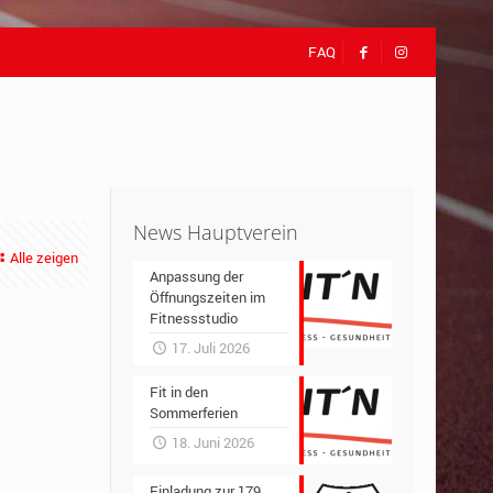
FAQ
News Hauptverein
Alle zeigen
Anpassung der
Öffnungszeiten im
Fitnessstudio
17. Juli 2026
Fit in den
Sommerferien
18. Juni 2026
Einladung zur 179.