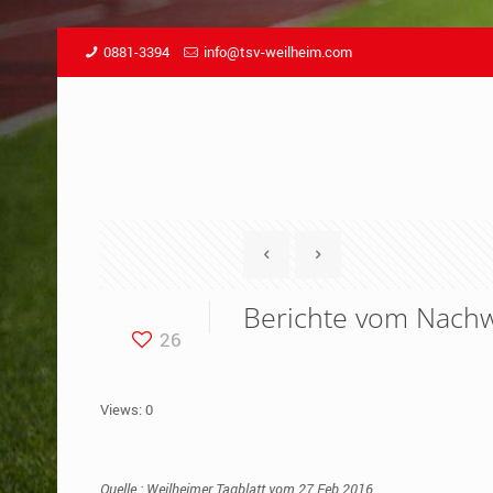
0881-3394
info@tsv-weilheim.com
Berichte vom Nach
26
Views: 0
Quelle :
Weilheimer Tagblatt vom 27.Feb 2016