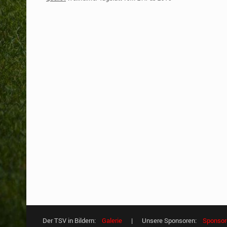
Der TSV in Bildern:
Galerie
| Unsere Sponsoren:
Sponsor