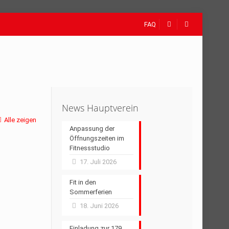
FAQ
News Hauptverein
Alle zeigen
Anpassung der
Öffnungszeiten im
Fitnessstudio
17. Juli 2026
Fit in den
Sommerferien
18. Juni 2026
Einladung zur 179.