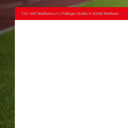
TSV 1847 Weilheim e.V. | Pollinger Straße 9 | 82362 Weilheim