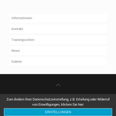
Informationen
Kontakt
Trainingszeiten
News
Galerie
© 2018 TSV 1847 Weilheim e.V. Alle Rechte vorbehalten.
Zum Ändern Ihrer Datenschutzeinstellung, z.B. Erteilung oder Widerruf
Impressum
|
Datenschutzerklärung
von Einwilligungen, klicken Sie hier:
EINSTELLUNGEN