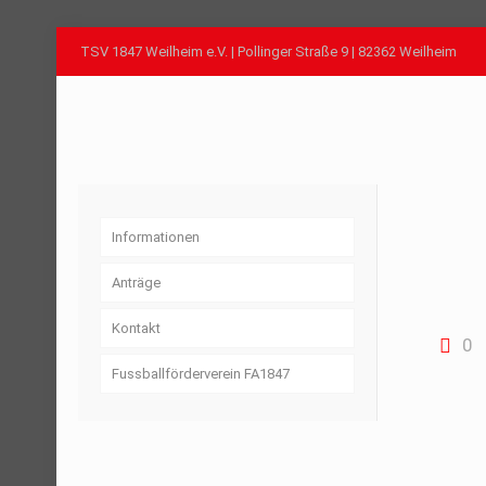
TSV 1847 Weilheim e.V. | Pollinger Straße 9 | 82362 Weilheim
Informationen
Anträge
Kontakt
0
Fussballförderverein FA1847