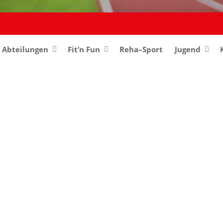
Abteilungen
–
Fit’n Fun
Reha–Sport
Jugend
–