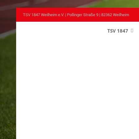
TSV 1847 Weilheim e.V. | Pollinger Straße 9 | 82362 Weilheim
TSV 1847
–