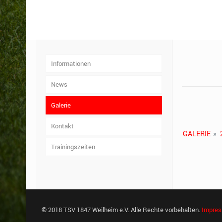
Informationen
News
Galerie
Kontakt
GALERIE
»
Trainingszeiten
© 2018 TSV 1847 Weilheim e.V. Alle Rechte vorbehalten.
Impre